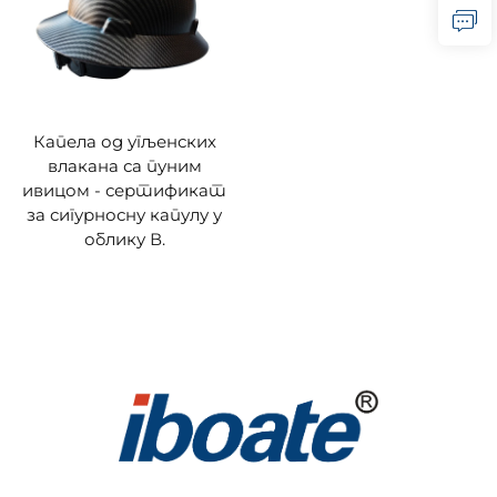
Капела од угљенских
влакана са пуним
ивицом - сертификат
за сигурносну капулу у
облику В.