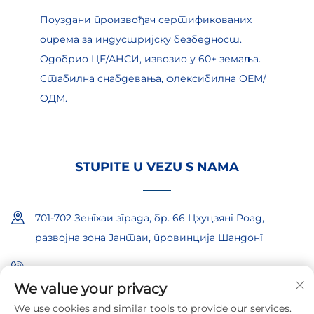
Поуздани произвођач сертификованих
опрема за индустријску безбедност.
Одобрио ЦЕ/АНСИ, извозио у 60+ земаља.
Стабилна снабдевања, флексибилна ОЕМ/
ОДМ.
STUPITE U VEZU S NAMA
701-702 Зенгхаи зграда, бр. 66 Цхуцзянг Роад,
развојна зона Јантаи, провинција Шандонг
+86-18865557722
We value your privacy
+86-18865522722
We use cookies and similar tools to provide our services.