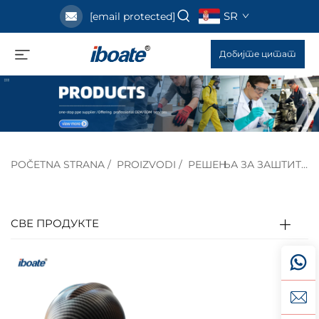
SR
[email protected]
Добијте цитат
POČETNA STRANA
/
PROIZVODI
/
РЕШЕЊА ЗА ЗАШТИТУ ИНДУСТРИЈЕ
СВЕ ПРОДУКТЕ