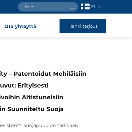
FI
Hanki tarjous
Ota yhteyttä
ity – Patentoidut Mehiläisiin
vut: Erityisesti
voihin Altistuneisiin
in Suunniteltu Suoja
Resistentti suojapuku on tarkkaan