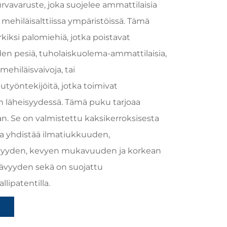
rvavaruste, joka suojelee ammattilaisia
 mehiläisalttiissa ympäristöissä. Tämä
iksi palomiehiä, jotka poistavat
den pesiä, tuholaiskuolema-ammattilaisia,
mehiläisvaivoja, tai
työntekijöitä, jotka toimivat
n läheisyydessä. Tämä puku tarjoaa
n. Se on valmistettu kaksikerroksisesta
ka yhdistää ilmatiukkuuden,
vyyden, kevyen mukavuuden ja korkean
ävyyden sekä on suojattu
llipatentilla.