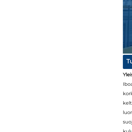
T
Yle
Ibo
kor
kel
luo
suo
kul