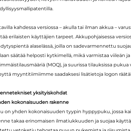
yllisyysmallipatentilla.
tavilla kahdessa versiossa – akulla tai ilman akkua – var
tää erilaisten käyttäjien tarpeet. Akkupohjaisessa versios
dytyspientä alaselässä, joilla on sadevarmennettu suojaus
daan säätää helposti kytkimellä, mikä varmistaa viileän
immäistilausmääriä (MOQ), ja suurissa tilauksissa pukua v
eyttä myyntitiimiimme saadaksesi lisätietoja logon räät
ennetekniset yksityiskohdat
Yhden kokonaisuuden rakenne
u on yhden kokonaisuuden tyypin hyppypuku, jossa kaikk
enne takaa erinomaisen ilmatiukkuuden ja suojaa käyttäjä
oitettu vetoketju tehostaa puvun pukemista ja riisumista