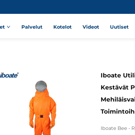
et
Palvelut
Kotelot
Videot
Uutiset
Iboate Util
Kestävät Pu
Mehiläisvai
Toimintoih
Iboate Bee - 