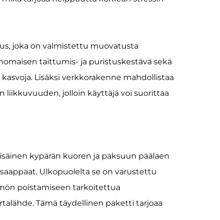
, joka on valmistettu muovatusta
inomaisen taittumis- ja puristuskestävä sekä
kasvoja. Lisäksi verkkorakenne mahdollistaa
iikkuvuuden, jolloin käyttäjä voi suorittaa
sisäinen kypärän kuoren ja paksuun päälaen
misaappaat. Ulkopuolelta se on varustettu
mmön poistamiseen tarkoitettua
irtalähde. Tämä täydellinen paketti tarjoaa