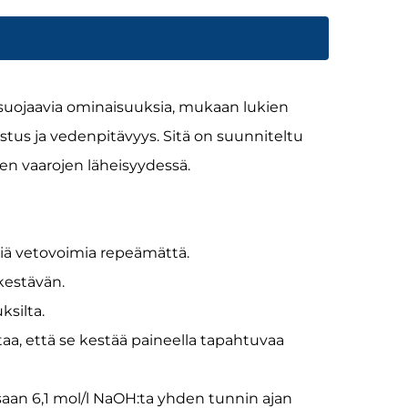
suojaavia ominaisuuksia, mukaan lukien
stus ja vedenpitävyys. Sitä on suunniteltu
en vaarojen läheisyydessä.
viä vetovoimia repeämättä.
kestävän.
ksilta.
taa, että se kestää paineella tapahtuvaa
aan 6,1 mol/l NaOH:ta yhden tunnin ajan