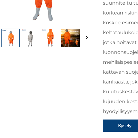
suunniteltu tu
korkean riskin
koskee esimerk
keltataulukoi
jotka hoitavat 
luonnonsuojelu
mehiläispesie
kattavan suoja
kankaasta, jo
kulutuskestä
lujuuden kest
hyödyllisyysma
Kysely