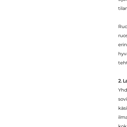
tila
Ruo
ruo
eri
hyv
teh
2. 
Yhd
sov
käs
ilm
kok