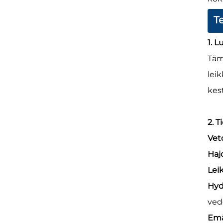
T
1. 
Täm
lei
kes
2. T
Vet
Haj
Lei
Hyd
ved
Emä