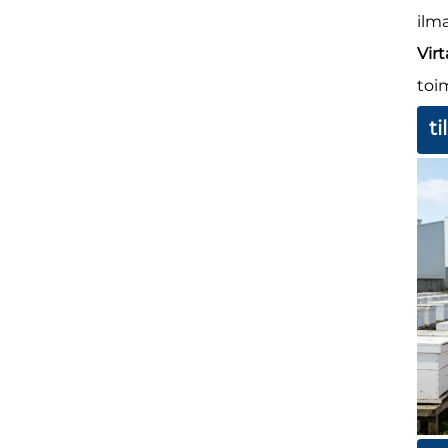
ilm
Virt
toi
t