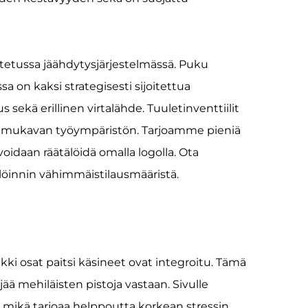
ustetussa jäähdytysjärjestelmässä. Puku
sa on kaksi strategisesti sijoitettua
 sekä erillinen virtalähde. Tuuletinventtiilit
 ja mukavan työympäristön. Tarjoamme pieniä
oidaan räätälöidä omalla logolla. Ota
älöinnin vähimmäistilausmääristä.
i osat paitsi käsineet ovat integroitu. Tämä
ä mehiläisten pistoja vastaan. Sivulle
, mikä tarjoaa helppoutta korkean stressin