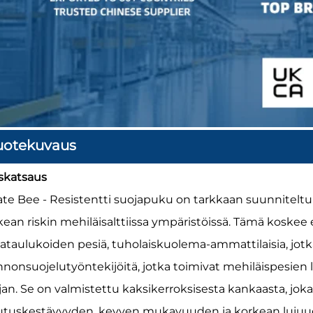
uotekuvaus
iskatsaus
ate Bee - Resistentti suojapuku on tarkkaan suunniteltu 
kean riskin mehiläisalttiissa ympäristöissä. Tämä koskee 
tataulukoiden pesiä, tuholaiskuolema-ammattilaisia, jotka
nnonsuojelutyöntekijöitä, jotka toimivat mehiläispesien
jan. Se on valmistettu kaksikerroksisesta kankaasta, jok
utuskestävyyden, kevyen mukavuuden ja korkean lujuu