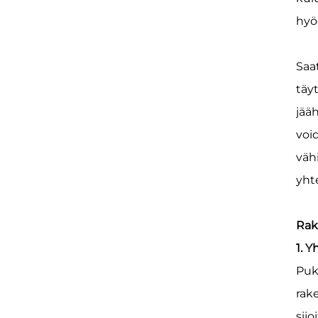
hyöd
Saa
täyt
jääh
voi
väh
yht
Rak
1. 
Puk
rak
sij