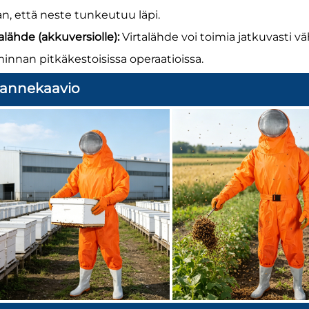
an, että neste tunkeutuu läpi.
alähde (akkuversiolle):
Virtalähde voi toimia jatkuvasti v
minnan pitkäkestoisissa operaatioissa.
ilannekaavio