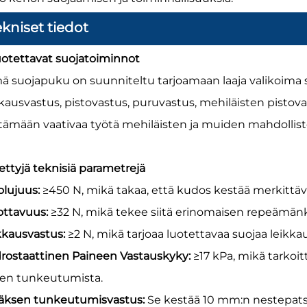
ekniset tiedot
Luotettavat suojatoiminnot
ä suojapuku on suunniteltu tarjoamaan laaja valikoima 
kkausvastus, pistovastus, puruvastus, mehiläisten pistova
tämään vaativaa työtä mehiläisten ja muiden mahdollist
iettyjä teknisiä parametrejä
olujuus:
≥450 N, mikä takaa, että kudos kestää merkittä
ottavuus:
≥32 N, mikä tekee siitä erinomaisen repeämän
kkausvastus:
≥2 N, mikä tarjoaa luotettavaa suojaa leikkau
rostaattinen Paineen Vastauskyky:
≥17 kPa, mikä tarkoit
en tunkeutumista.
ksen tunkeutumisvastus:
Se kestää 10 mm:n nestepats