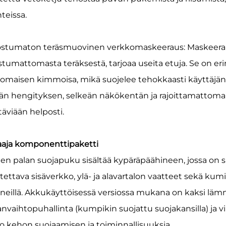
nteissa.
stumaton teräsmuovinen verkkomaskeeraus: Maskeeraus
stumattomasta teräksestä, tarjoaa useita etuja. Se on er
nomaisen kimmoisa, mikä suojelee tehokkaasti käyttäjän 
än hengityksen, selkeän näkökentän ja rajoittamattoman l
täviään helposti.
Laaja komponenttipaketti
en palan suojapuku sisältää kypäräpäähineen, jossa on 
itettava sisäverkko, ylä- ja alavartalon vaatteet sekä ku
ineillä. Akkukäyttöisessä versiossa mukana on kaksi lä
anvaihtopuhallinta (kumpikin suojattu suojakansilla) ja v
o kehon suojaamisen ja toiminnallisuuksia.