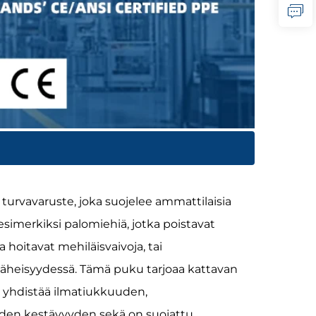
turvavaruste, joka suojelee ammattilaisia
esimerkiksi palomiehiä, jotka poistavat
 hoitavat mehiläisvaivoja, tai
 läheisyydessä. Tämä puku tarjoaa kattavan
a yhdistää ilmatiukkuuden,
den kestävyyden sekä on suojattu