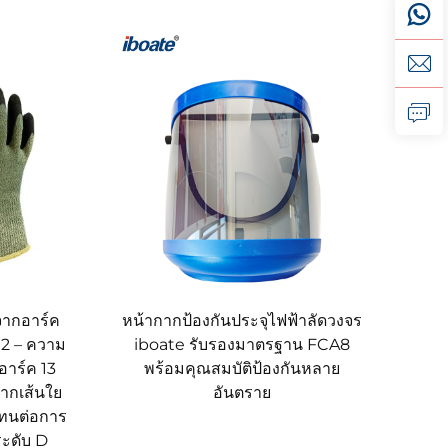
จากอาร์ค
หน้ากากป้องกันประจุไฟฟ้าลัดวงจร
 2 – ความ
iboate รับรองมาตรฐาน FCA8
าร์ค 13
พร้อมคุณสมบัติป้องกันหลาย
ากเส้นใย
อันตราย
ิทนต่อการ
ะดับ D