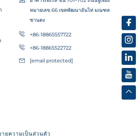
อาคารเจิ้งไห่ ชั้น 701–702 ถนนจูเจียง
า
หมายเลข 66 เขตพัฒนาอันไท่ มณฑล
ซานตง
+86-18865557722
า
+86-18865522722
[email protected]
ายความเป็นส่วนตัว