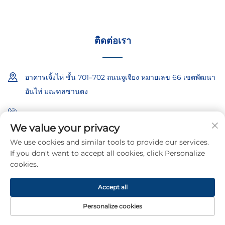
ติดต่อเรา
อาคารเจิ้งไห่ ชั้น 701–702 ถนนจูเจียง หมายเลข 66 เขตพัฒนา
อันไท่ มณฑลซานตง
+86-18865557722
We value your privacy
+86-18865522722
We use cookies and similar tools to provide our services.
If you don't want to accept all cookies, click Personalize
[email protected]
cookies.
Accept all
ลิขสิทธิ์ © 2026 โดยบริษัทซานตง อีโบเอท ซีเคียวริตี้ เทคโนโลยี จำกัด
นโยบายความเป็นส่วนตัว
Personalize cookies
หน้าแรก
ผลิตภัณฑ์
อีเมล
โทรศัพท์